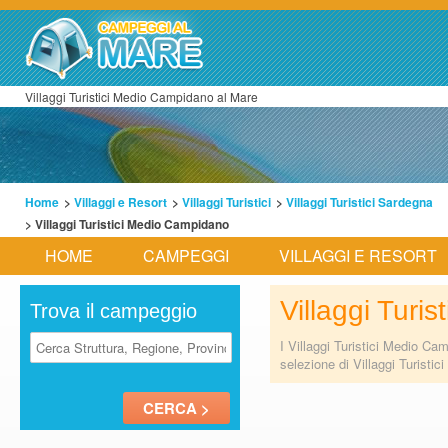
Villaggi Turistici Medio Campidano al Mare
Home
>
Villaggi e Resort
>
Villaggi Turistici
>
Villaggi Turistici Sardegna
> Villaggi Turistici Medio Campidano
HOME
CAMPEGGI
VILLAGGI E RESORT
Villaggi Turi
Trova il campeggio
I Villaggi Turistici Medio Ca
selezione di Villaggi Turisti