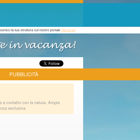
inserisci la tua struttura sul nostro portale
clicca qui
PUBBLICITÀ
a a contatto con la natura. Ampia
anza esclusiva.