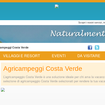
Scopri i nostri servizi, 
campeggi Costa Verde
VILLAGGI E RESORT
EVENTI
DA VISITARE
Agricampeggi Costa Verde
L’agricampeggio Costa Verde è una soluzione ideale per chi ama la vacanz
selezione di agricampeggio Costa Verde selezionati per rendere la tua vac